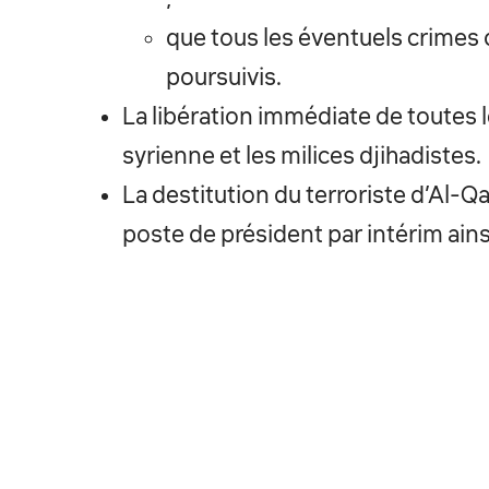
que tous les éventuels crimes 
poursuivis.
La libération immédiate de toutes
syrienne et les milices djihadistes.
La destitution du terroriste d’Al-
poste de président par intérim ai
transition, et la fin de la coopéra
LA JS
POSITIONS
PUB
COMITÉ DIRECTEUR
FÉMINISME
BOUS
SECTIONS
CLIMAT