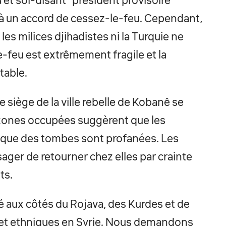
a et soi-disant "président provisoire"
 à un accord de cessez-le-feu. Cependant,
les milices djihadistes ni la Turquie ne
-feu est extrêmement fragile et la
table.
 siège de la ville rebelle de Kobanê se
 zones occupées suggèrent que les
t que des tombes sont profanées. Les
ger de retourner chez elles par crainte
ts.
 aux côtés du Rojava, des Kurdes et de
s et ethniques en Syrie. Nous demandons