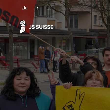
de
/
it
JS SUISSE