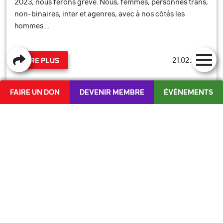
2023, nous ferons grève. Nous, femmes, personnes trans,
non-binaires, inter et agenres, avec à nos côtés les
hommes …
21.02.2023
LIRE PLUS
FAIRE UN DON
DEVENIR MEMBRE
ÉVÉNEMENTS
FÉMINISME
DE
/
IT
PRIORISER ENFIN LA PROTECTION DES
LA JS
FEMMES !
POSITIONS
PUBLICATIONS