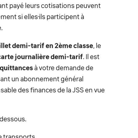
ant payé leurs cotisations peuvent
ent si elles·ils participent à
.
billet demi-tarif en 2ème classe
, le
carte journalière demi-tarif
. Il est
 quittances
à votre demande de
ant un abonnement général
sable des finances de la JSS en vue
-dessous.
e transports