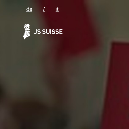
de
/
it
JS SUISSE