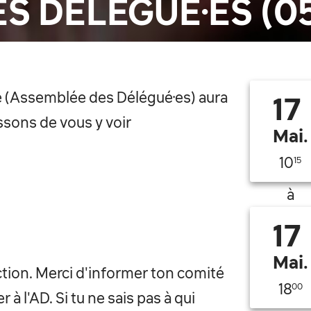
S DÉLÉGUÉ·ES (05
e (Assemblée des Délégué·es) aura
17
ssons de vous y voir
Mai.
10
15
à
17
Mai.
section. Merci d'informer ton comité
18
00
r à l'AD. Si tu ne sais pas à qui