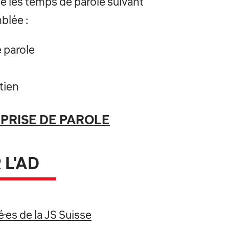
e les temps de parole suivant
blée :
e parole
tien
PRISE DE PAROLE
L'AD
·es de la JS Suisse