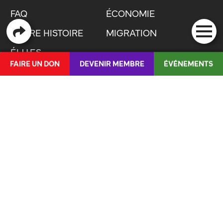
FAQ
ÉCONOMIE
NOTRE HISTOIRE
MIGRATION
ÉLU·ES
FAIRE UN DON
DEVENIR MEMBRE
ÉVÉNEMENTS
CONTACT
DE
/
IT
PUBLICATIONS
BOUSSOLE ROUGE
LA JS
QUICKLINKS
POSITIONS
LETTRE OUVERTE : JUSTICE POUR LES
PUBLICATIONS
JEUNES !
MÉDIAS
ORGANE DE LUTTE CONTRE LES VIOLENCES