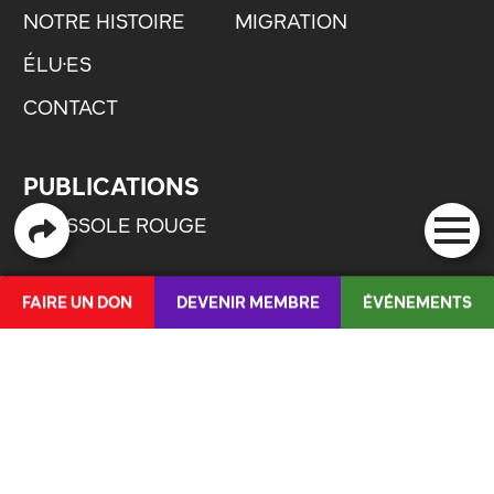
NOTRE HISTOIRE
MIGRATION
ÉLU·ES
CONTACT
PUBLICATIONS
BOUSSOLE ROUGE
QUICKLINKS
FAIRE UN DON
DEVENIR MEMBRE
ÉVÉNEMENTS
LETTRE OUVERTE : JUSTICE POUR LES
DE
/
IT
JEUNES !
ORGANE DE LUTTE CONTRE LES VIOLENCES
SEXUELLES