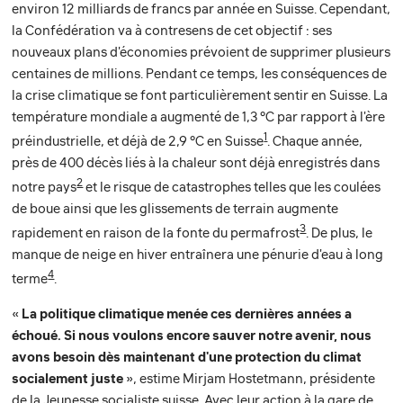
environ 12 milliards de francs par année en Suisse. Cependant,
la Confédération va à contresens de cet objectif : ses
nouveaux plans d'économies prévoient de supprimer plusieurs
centaines de millions. Pendant ce temps, les conséquences de
la crise climatique se font particulièrement sentir en Suisse. La
température mondiale a augmenté de 1,3 °C par rapport à l'ère
1
préindustrielle, et déjà de 2,9 °C en Suisse
. Chaque année,
près de 400 décès liés à la chaleur sont déjà enregistrés dans
2
notre pays
et le risque de catastrophes telles que les coulées
de boue ainsi que les glissements de terrain augmente
3
rapidement en raison de la fonte du permafrost
. De plus, le
manque de neige en hiver entraînera une pénurie d'eau à long
4
terme
.
«
La politique climatique menée ces dernières années a
échoué. Si nous voulons encore sauver notre avenir, nous
avons besoin dès maintenant d'une protection du climat
socialement juste
», estime Mirjam Hostetmann, présidente
de la Jeunesse socialiste suisse. Avec leur action à la gare de