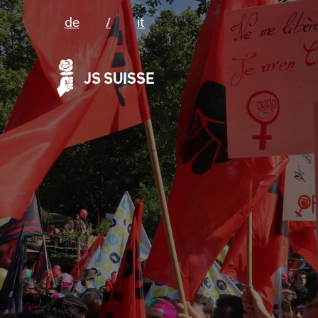
de
/
it
JS SUISSE