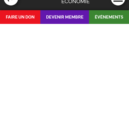
FAQ
ÉCONOMIE
NOTRE HISTOIRE
MIGRATION
FAIRE UN DON
DEVENIR MEMBRE
ÉVÉNEMENTS
ÉLU·ES
DE
/
IT
CONTACT
PUBLICATIONS
BOUSSOLE ROUGE
LA JS
POSITIONS
QUICKLINKS
PUBLICATIONS
LETTRE OUVERTE : JUSTICE POUR LES
MÉDIAS
JEUNES !
SHOP
ORGANE DE LUTTE CONTRE LES VIOLENCES
SEXUELLES