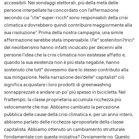
accessibili. Nei sondaggi elettorali, più della metà delle
persone interpellate ha concordato con l’affermazione
secondo cui “i/le* super-ricch* sono responsabili della crisi
climatica e dovrebbero quindi contribuire maggiormente alla
sua risoluzione”. Prima della nostra campagna, una simile
affermazione sarebbe stata impensabile. I/le* sostenitori/trici*
del neoliberismo hanno infatti inculcato per decenni alle
persone l’idea che la crisi climatica non esistesse affatto e,
quando la sua esistenza non è più stata negabile, hanno
sostenuto che tutt* dovessimo dare lo stesso contributo alla
sua mitigazione. Nella narrazione dei/delle* capitalist* ciò
significa acquistare i loro prodotti di greenwashing
sovrapprezzati e andare un po’ più spesso in bicicletta. Nel
frattempo, la classe proprietaria accumula ricchezza più
velocemente che mai. Abbiamo cambiato la percezione
pubblica delle cause della crisi climatica e, per un anno intero,
abbiamo parlato delle ricchezze spropositate della classe
capitalista. Abbiamo ottenuto un cambiamento strutturale
fondamentale con questa iniziativa? Ovviamente no. Questo