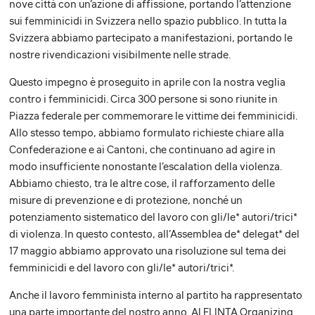
nove città con un’azione di affissione, portando l’attenzione
sui femminicidi in Svizzera nello spazio pubblico. In tutta la
Svizzera abbiamo partecipato a manifestazioni, portando le
nostre rivendicazioni visibilmente nelle strade.
Questo impegno è proseguito in aprile con la nostra veglia
contro i femminicidi. Circa 300 persone si sono riunite in
Piazza federale per commemorare le vittime dei femminicidi.
Allo stesso tempo, abbiamo formulato richieste chiare alla
Confederazione e ai Cantoni, che continuano ad agire in
modo insufficiente nonostante l’escalation della violenza.
Abbiamo chiesto, tra le altre cose, il rafforzamento delle
misure di prevenzione e di protezione, nonché un
potenziamento sistematico del lavoro con gli/le* autori/trici*
di violenza. In questo contesto, all’Assemblea de* delegat* del
17 maggio abbiamo approvato una risoluzione sul tema dei
femminicidi e del lavoro con gli/le* autori/trici*.
Anche il lavoro femminista interno al partito ha rappresentato
una parte importante del nostro anno. Al FLINTA Organizing