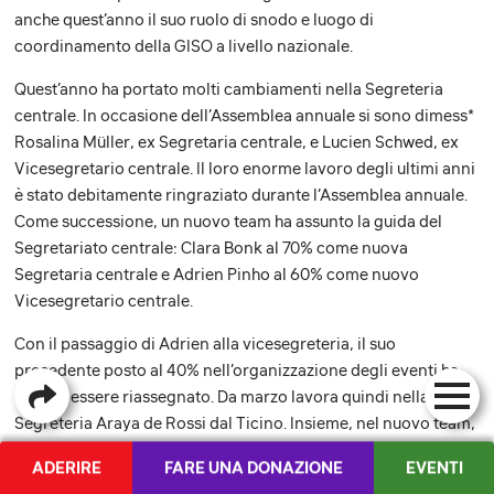
anche quest’anno il suo ruolo di snodo e luogo di
coordinamento della GISO a livello nazionale.
Quest’anno ha portato molti cambiamenti nella Segreteria
centrale. In occasione dell’Assemblea annuale si sono dimess*
Rosalina Müller, ex Segretaria centrale, e Lucien Schwed, ex
Vicesegretario centrale. Il loro enorme lavoro degli ultimi anni
è stato debitamente ringraziato durante l’Assemblea annuale.
Come successione, un nuovo team ha assunto la guida del
Segretariato centrale: Clara Bonk al 70% come nuova
Segretaria centrale e Adrien Pinho al 60% come nuovo
Vicesegretario centrale.
Con il passaggio di Adrien alla vicesegreteria, il suo
precedente posto al 40% nell’organizzazione degli eventi ha
dovuto essere riassegnato. Da marzo lavora quindi nella
Segreteria Araya de Rossi dal Ticino. Insieme, nel nuovo team,
anche quest’anno sono state organizzate con successo diverse
ADERIRE
FARE UNA DONAZIONE
EVENTI
AD, CoSe, così come il campo estivo e un ritiro di base.