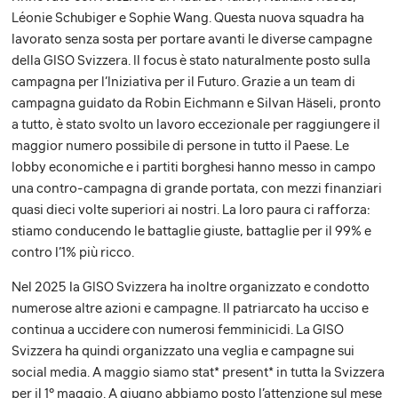
Léonie Schubiger e Sophie Wang. Questa nuova squadra ha
lavorato senza sosta per portare avanti le diverse campagne
della GISO Svizzera. Il focus è stato naturalmente posto sulla
campagna per l’Iniziativa per il Futuro. Grazie a un team di
campagna guidato da Robin Eichmann e Silvan Häseli, pronto
a tutto, è stato svolto un lavoro eccezionale per raggiungere il
maggior numero possibile di persone in tutto il Paese. Le
lobby economiche e i partiti borghesi hanno messo in campo
una contro-campagna di grande portata, con mezzi finanziari
quasi dieci volte superiori ai nostri. La loro paura ci rafforza:
stiamo conducendo le battaglie giuste, battaglie per il 99% e
contro l’1% più ricco.
Nel 2025 la GISO Svizzera ha inoltre organizzato e condotto
numerose altre azioni e campagne. Il patriarcato ha ucciso e
continua a uccidere con numerosi femminicidi. La GISO
Svizzera ha quindi organizzato una veglia e campagne sui
social media. A maggio siamo stat* present* in tutta la Svizzera
per il 1° maggio. A giugno abbiamo posto l’attenzione sul mese