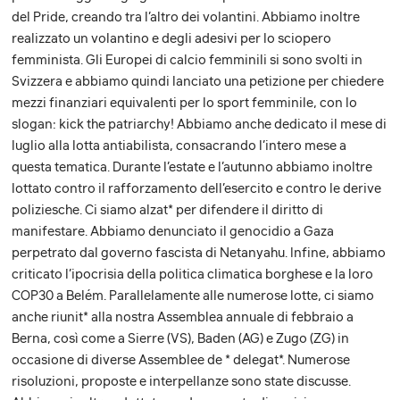
del Pride, creando tra l’altro dei volantini. Abbiamo inoltre
realizzato un volantino e degli adesivi per lo sciopero
femminista. Gli Europei di calcio femminili si sono svolti in
Svizzera e abbiamo quindi lanciato una petizione per chiedere
mezzi finanziari equivalenti per lo sport femminile, con lo
slogan: kick the patriarchy! Abbiamo anche dedicato il mese di
luglio alla lotta antiabilista, consacrando l’intero mese a
questa tematica. Durante l’estate e l’autunno abbiamo inoltre
lottato contro il rafforzamento dell’esercito e contro le derive
poliziesche. Ci siamo alzat* per difendere il diritto di
manifestare. Abbiamo denunciato il genocidio a Gaza
perpetrato dal governo fascista di Netanyahu. Infine, abbiamo
criticato l’ipocrisia della politica climatica borghese e la loro
COP30 a Belém. Parallelamente alle numerose lotte, ci siamo
anche riunit* alla nostra Assemblea annuale di febbraio a
Berna, così come a Sierre (VS), Baden (AG) e Zugo (ZG) in
occasione di diverse Assemblee de * delegat*. Numerose
risoluzioni, proposte e interpellanze sono state discusse.