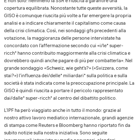
E non solo: nemmeno la SSR è riuscita a garantire una
copertura equilibrata. Nonostante tutte queste avversità, la
GISO è comunque riuscita più volte a far emergere la propria
analisi e a indicare chiaramente il capitalismo come causa
della crisi climatica. Così, nei sondaggi gfs precedenti alla
votazione, la maggioranza delle persone intervistate ha
concordato con l’affermazione secondo cui «i/le* super-
ricch* hanno contribuito maggiormente alla crisi climatica e
dovrebbero quindi anche pagare di più per combatterla». Nel
grande sondaggio «Schweiz, wie geht’s?» («Svizzera, come
stai?») l’influenza dei/delle* miliardari* sulla politica e sulla
società è stata indicata come la preoccupazione principale. La
GISO è quindi riuscita a portare il pericolo rappresentato
dai/dalle* super-ricch* al centro del dibattito politico.
L’IPF ha però viaggiato anche in tutto il mondo: grazie al
nostro attivo lavoro mediatico internazionale, grandi agenzie
di stampa come Reuters e Bloomberg hanno riportato fin da
subito notizie sulla nostra iniziativa. Sono seguite