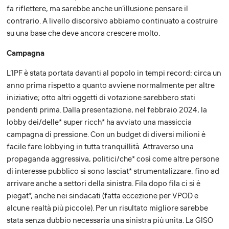
fa riflettere, ma sarebbe anche un’illusione pensare il
contrario. A livello discorsivo abbiamo continuato a costruire
su una base che deve ancora crescere molto.
Campagna
L’IPF è stata portata davanti al popolo in tempi record: circa un
anno prima rispetto a quanto avviene normalmente per altre
iniziative; otto altri oggetti di votazione sarebbero stati
pendenti prima. Dalla presentazione, nel febbraio 2024, la
lobby dei/delle* super ricch* ha avviato una massiccia
campagna di pressione. Con un budget di diversi milioni è
facile fare lobbying in tutta tranquillità. Attraverso una
propaganda aggressiva, politici/che* così come altre persone
di interesse pubblico si sono lasciat* strumentalizzare, fino ad
arrivare anche a settori della sinistra. Fila dopo fila ci si è
piegat*, anche nei sindacati (fatta eccezione per VPOD e
alcune realtà più piccole). Per un risultato migliore sarebbe
stata senza dubbio necessaria una sinistra più unita. La GISO