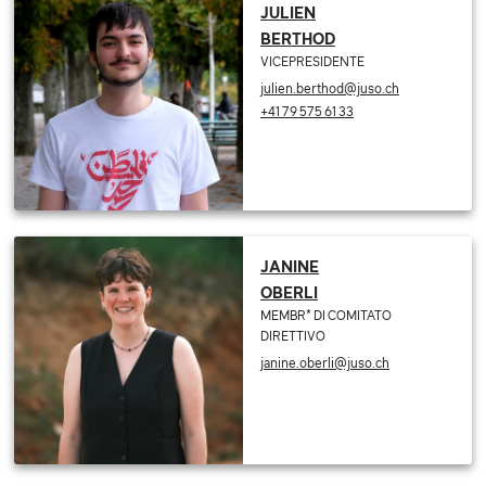
JULIEN
BERTHOD
VICEPRESIDENTE
julien.berthod@juso.ch
+41 79 575 61 33
JANINE
OBERLI
MEMBR* DI COMITATO
DIRETTIVO
janine.oberli@juso.ch