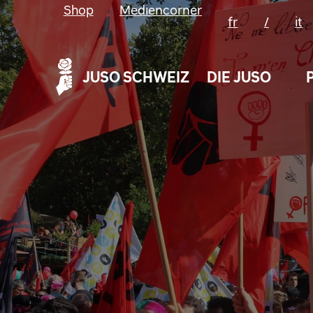
Shop
Mediencorner
fr
/
it
JUSO SCHWEIZ
DIE JUSO