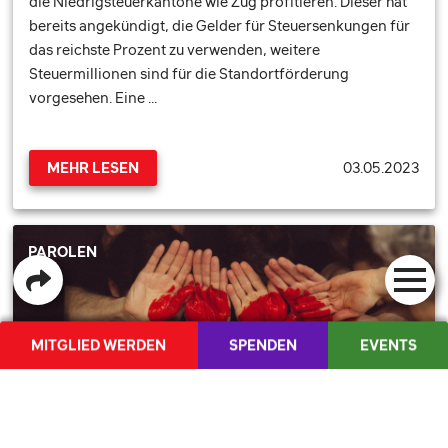
die Niedrigsteuerkantone wie Zug profitieren. Dieser hat
bereits angekündigt, die Gelder für Steuersenkungen für
das reichste Prozent zu verwenden, weitere
Steuermillionen sind für die Standortförderung
vorgesehen. Eine …
03.05.2023
MEHR LESEN
PAROLEN
MITGLIED WERDEN
SPENDEN
EVENTS
SHOP
MEDIENCORNER
FR
/
IT
JA ZUM TRANSPLANTATIONSGESETZ