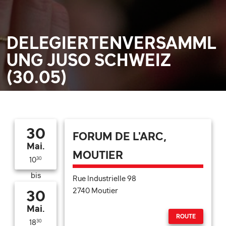
DELEGIERTENVERSAMML
UNG JUSO SCHWEIZ
(30.05)
30
FORUM DE L'ARC,
Mai.
MOUTIER
10
30
bis
Rue Industrielle 98
2740 Moutier
30
Mai.
ROUTE
18
30