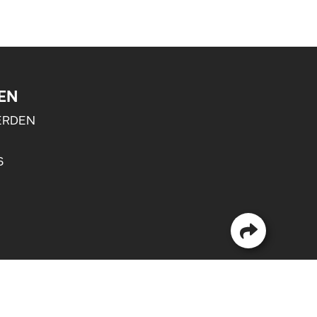
EN
ERDEN
S