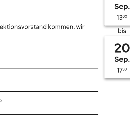
Sep.
13
00
Sektionsvorstand kommen, wir
bis
20
Sep.
17
30
o