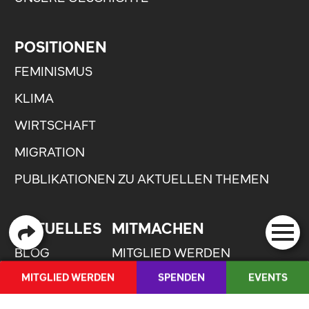
POSITIONEN
FEMINISMUS
KLIMA
WIRTSCHAFT
MIGRATION
PUBLIKATIONEN ZU AKTUELLEN THEMEN
AKTUELLES
MITMACHEN
BLOG
MITGLIED WERDEN
MITGLIED WERDEN
SPENDEN
EVENTS
PAROLEN
SPENDEN
SHOP
MEDIENCORNER
INFRAROT.
EHRENJUSOS