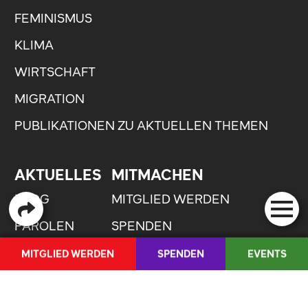
FEMINISMUS
KLIMA
WIRTSCHAFT
MIGRATION
PUBLIKATIONEN ZU AKTUELLEN THEMEN
AKTUELLES
MITMACHEN
BLOG
MITGLIED WERDEN
PAROLEN
SPENDEN
INFRAROT.
EHRENJUSOS
MITGLIED WERDEN
SPENDEN
EVENTS
RESSORTS
SHOP
MEDIENCORNER
FR
/
IT