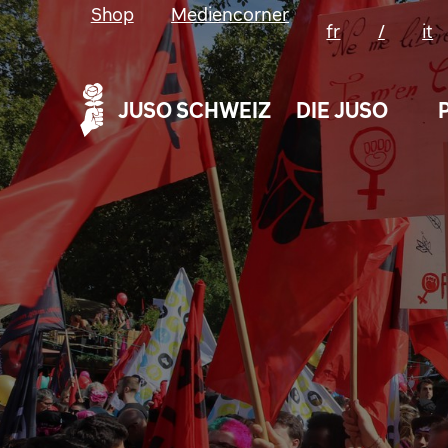
Shop
Mediencorner
fr
/
it
JUSO SCHWEIZ
DIE JUSO