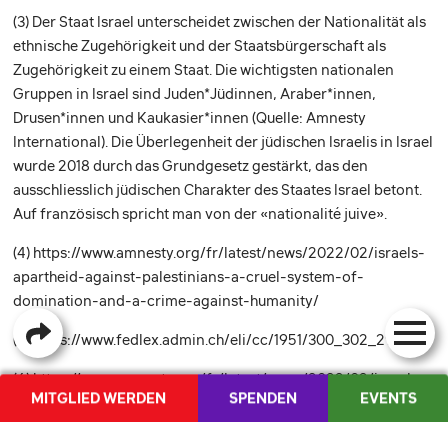
(3)
Der Staat Israel unterscheidet zwischen der Nationalität als
ethnische Zugehörigkeit und der Staatsbürgerschaft als
Zugehörigkeit zu einem Staat. Die wichtigsten nationalen
Gruppen in Israel sind Juden*Jüdinnen, Araber*innen,
Drusen*innen und Kaukasier*innen (Quelle: Amnesty
International). Die Überlegenheit der jüdischen Israelis in Israel
wurde 2018 durch das Grundgesetz gestärkt, das den
ausschliesslich jüdischen Charakter des Staates Israel betont.
Auf französisch spricht man von der «nationalité juive».
(4)
https://www.amnesty.org/fr/latest/news/2022/02/israels-
apartheid-against-palestinians-a-cruel-system-of-
domination-and-a-crime-against-humanity/
(5)
https://www.fedlex.admin.ch/eli/cc/1951/300_302_297/de
(6)
https://www.amnesty.org/fr/latest/news/2022/02/israels-
MITGLIED WERDEN
SPENDEN
EVENTS
apartheid-against-palestinians-a-cruel-system-of-
domination-and-a-crime-against-humanity/
SHOP
MEDIENCORNER
FR
/
IT