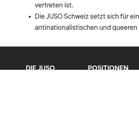
vertreten ist.
Die JUSO Schweiz setzt sich für ein
antinationalistischen und queeren 
DIE JUSO
POSITIONEN
KONTAKT
FEMINISMUS
SEKTIONEN
KLIMA
FAQ
WIRTSCHAFT
UNSERE GESCHICHTE
MIGRATION
PUBLIKATIONEN ZU
QUICKLINKS