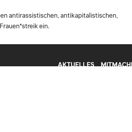
en antirassistischen, antikapitalistischen,
Frauen*streik ein.
AKTUELLES
MITMACH
BLOG
MITGLIED W
PAROLEN
SPENDEN
INFRAROT.
EHRENJUSO
RESSORTS
 AKTUELLEN THEMEN