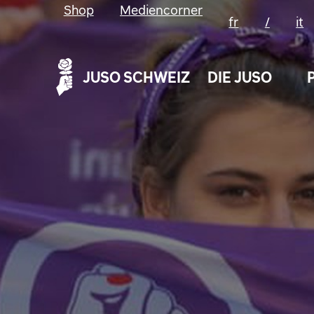
Shop
Mediencorner
fr
/
it
JUSO SCHWEIZ
DIE JUSO