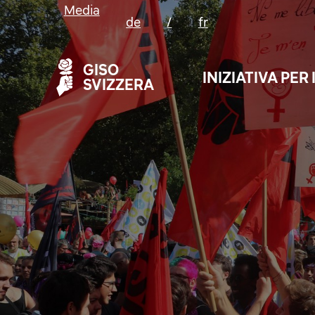
Media
de
/
fr
GISO
INIZIATIVA PER
SVIZZERA