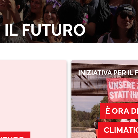
R IL FUTURO
INIZIATIVA PER IL
È ORA D
CLIMATI