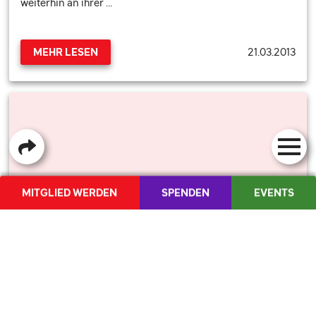
weiterhin an ihrer …
21.03.2013
MEHR LESEN
MITGLIED WERDEN
SPENDEN
EVENTS
ÜBER 250 JUSOS TREFFEN SICH ZUR
SHOP
MEDIENCORNER
FR
/
IT
JAHRESVERSAMMLUNG IN BERN
Dieses Wochenende trafen sich in Bern 250 JUSOs um