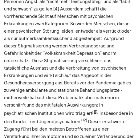
Personen Angst, als “nicht mehr leistungsfähig” und als “labil
und schwach” zu gelten.
[4]
Ausserdem schafft die
vorrherschende Sicht auf Menschen mit psychischen
Erkrankungen zwei Kategorien. So werden Menschen, die an
einer psychischen Störung leiden, entweder als verrückt oder
als nur aufmerksamkeitssuchend abgestempelt. Aufgrund
dieser Stigmatisierung werden Verbreitungsgrad und
Gefährlichkeit der “Volkskrankheit Depression” enorm
unterschätzt. Diese Stigmatisierung verschleiert das
tatsächliche Ausmass und die Verbreitung von psychischen
Erkrankungen und wirkt sich auf das Angebot in der
Gesundheitsversorgung aus. Bereits vor der Pandemie gab es
zu wenige ambulante und stationäre Behandlungsplätze -
mittlerweile hat sich diese Problematik abermals enorm
verschärft und das mit fatalen Auswirkungen: In
(11)
psychiatrischen Institutionen wird triagiert
, insbesondere in
(12)
den Kinder- und Jugendpsychiatrien.
Dieser erschwerte
Zugang führt bei den meisten Betroffenen zu einer
Verstärkung ihrer Symptome und so zu einer Verlängerung der