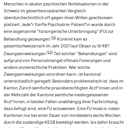
Menschen in akuten psychischen Notsituationen in der
Schweiz im gesamteuropäischen Vergleich
überdurchschnittlich oft gegen ihren Willen geschlossen
platziert. Jede*r fünfte Psychiatrie-Patient*in wurde durch
eine sogenannte "fürsorgerische Unterbringung” (FU) zur
(16)
Behandlung gezwungen.
Konkret kam es
gesamtschweizerisch im Jahr 2021 laut Obsan zu 16'487
(22)
Zwangseinweisungen.
Teil solcher “Behandlungen” sind
aufgrund von Personalmangel oftmals Fixierungen und
andere unmenschliche Praktiken. Wer solche
Zwangseinweisungen anordnen kann, ist kantonal
unterschiedlich geregelt. Besonders problematisch ist, dass im
Kanton Zürich sämtliche praxisberechtigten Ärzt*innen und in
der Mehrzahl der Kantone sämtliche niedergelassenen
Ärzt*innen, in beiden Fällen unabhängig ihrer Fachrichtung,
dazu befugt sind, eine FU anzuweisen. Eine FU muss in vielen
Kantonen nur bei einer Dauer von mindestens sechs Wochen
durch die zuständige KESB bestätigt werden, bis dahin braucht