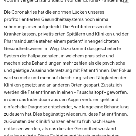
40% im Vergleich zur Situation vor der Corona- Pandemie.
[3]
Die Coronakrise hat die enormen Lücken unseres
profitorientierten Gesundheitssystems noch einmal
schonungsloser aufgedeckt. Die Profitinteressen der
Krankenkassen, privatisierten Spitälern und Kliniken und der
Pharmaindustrie stehen einem patient*innengerichteten
Gesundheitswesen im Weg. Dazu kommt das gescheiterte
System der Fallpauschalen, in welchem physische und
mechanische Behandlungen mehr zählen als die psychische
und geistige Auseinandersetzung mit Patient*innen. Der Fokus
wird so mehr und mehr auf die chirurgischen Tätigkeiten der
Kliniken gesetzt und an anderen Orten gespart. Zusätzlich
werden die Patient*innen in einen «Pauschaltopf» geworfen,
in dem das Individuum aus den Augen verloren geht und
einfach die Diagnose entscheidet, wie lange eine Behandlung
zu dauern hat. Dies begünstigt wiederum, dass Patient*innen,
zu Gunsten der Klinikfinanzen eher zu früh nach Hause
entlassen werden, als das dies der Gesundheitszustand
erlauben würde. Diese Geldgier und Versäumnisse in der