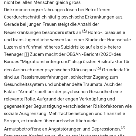
nicht bei allen Menschen gleich gross.
Diskriminierungserfahrungen lösen bei Betroffenen
überdurchschnittlich häufig psychische Erkrankungen aus.
Gerade bei jungen Frauen steigt die Anzahl der
(5)
Neuerkrankungen besonders stark an.
Homo-, bisexuelle
und trans Jugendliche weisen laut einer Studie der Hochschule
Luzern ein fünfmal höheres Suizidrisiko auf als cis-hetero
Teenager.
[1]
Zudem macht der OBSAN-Bericht (2020) des
Bundes “Migrationshintergrund” als grössten Risikofaktor für
(6)
den Ausbruch einer psychischen Störung aus.
Gründe dafür
sind u.a. Rassismuserfahrungen, schlechter Zugang zum
Gesundheitssystem und unbehandelte Traumata. Auch der
Faktor “Armut” spielt bei der psychischen Gesundheit eine
relevante Rolle. Aufgrund der engen Verknüpfung und
gegenseitiger Begünstigung verschiedener Risikofaktoren wie
soziale Ausgrenzung, Mehrfachbelastungen und finanzielle
Sorgen, erkranken überdurchschnittlich viele
(7)
Armutsbetroffene an Angststörungen und Depressionen.