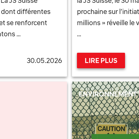
 La JS Suisse
la JS Suisse, le 30 m
 dont différentes
prochaine sur l’initia
et se renforcent
millions » réveille l
ntons …
…
30.05.2026
LIRE PLUS
ENVIRONNEMENT 