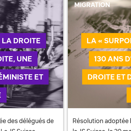
MIGRATION
 LA DROITE
LA « SURPO
ITE, UNE
130 ANS 
ÉMINISTE ET
DROITE ET 
E
lée des délégués de
Résolution adoptée 