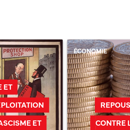
ÉCONOMIE
 ET
XPLOITATION
REPOUS
ASCISME ET
CONTRE L