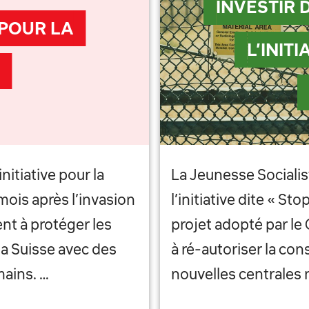
INVESTIR 
 POUR LA
L’INITI
nitiative pour la
La Jeunesse Sociali
 mois après l’invasion
l’initiative dite « St
nt à protéger les
projet adopté par le 
la Suisse avec des
à ré-autoriser la con
mains. …
nouvelles centrales n