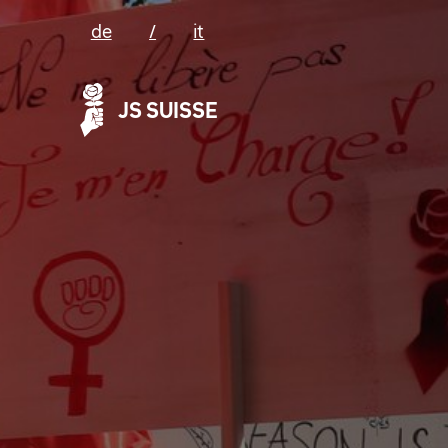
de
/
it
JS SUISSE