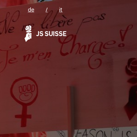
de
/
it
JS SUISSE