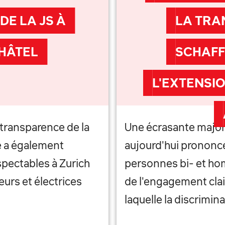
E LA JS À
LA TRA
CHÂTEL
SCHAFF
L'EXTENSI
e transparence de la
Une écrasante majorit
se a également
aujourd'hui prononcé
pectables à Zurich
personnes bi- et hom
eurs et électrices
de l'engagement clai
laquelle la discrimin