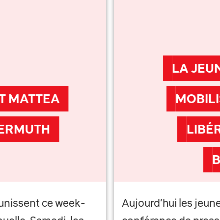
LA JEU
NT MATTEA
MOBILI
WERMUTH
LIBÉ
B
éunissent ce week-
Aujourd’hui les jeun