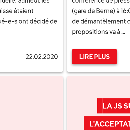
uelle. Samedi, les
conférence de press
isse étaient
(gare de Berne) à 16:
gué-e-s ont décidé de
de démantèlement de 
propositions va à …
22.02.2020
LIRE PLUS
LA JS S
L'ACCEPTAT