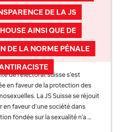
NSPARENCE DE LA JS
HOUSE AINSI QUE DE
ON DE LA NORME PÉNALE
ANTIRACISTE
é de l'électorat suisse s'est
e en faveur de la protection des
osexuelles. La JS Suisse se réjouit
r en faveur d'une société dans
ation fondée sur la sexualité n'a …