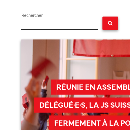
Rechercher
RÉUNIE EN ASSEMB
DÉLÉGUÉ·E·S, LA JS SUI
FERMEMENT À LA PO