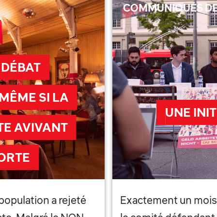
COMMUNIQUÉS DE
N DÉBAT
MÊME SI LA
UNE INI
TE AVIVANT
PORTE
 population a rejeté
Exactement un mois av