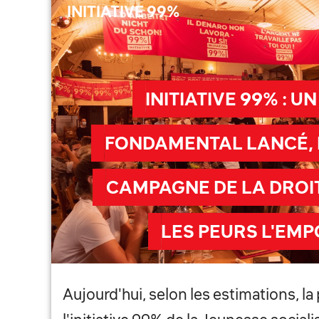
INITIATIVE 99%
INITIATIVE 99% : U
FONDAMENTAL LANCÉ, 
CAMPAGNE DE LA DROI
LES PEURS L'EM
Aujourd'hui, selon les estimations, la