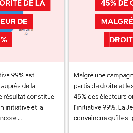
ORITÉ DE LA
45% DE O
VEUR DE
MALGRÉ
9%
DROIT
ative 99% est
Malgré une campagne
 auprès de la
partis de droite et 
e résultat constitue
45% des électeurs on
initiative et la
l'initiative 99%. La 
encore …
convaincue qu’il est