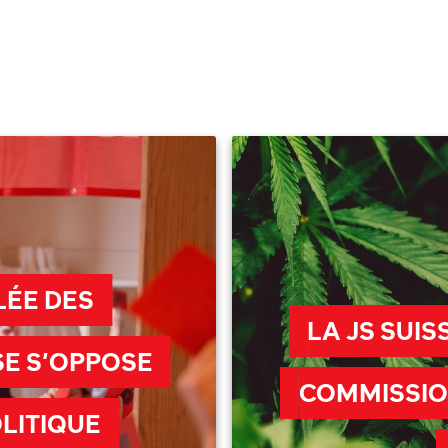
LÉE DES
LA JS SUIS
SSE S’OPPOSE
COMMISSION
LITIQUE