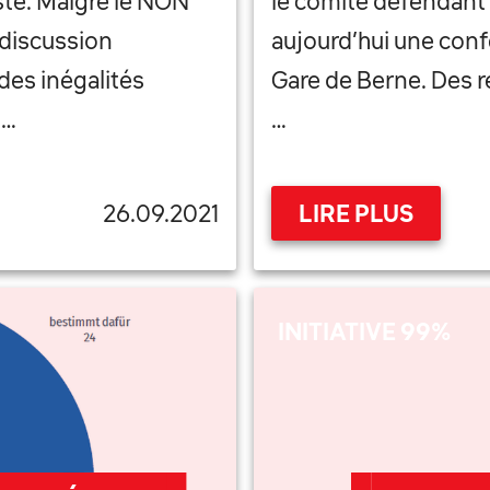
iste. Malgré le NON
le comité défendant l
e discussion
aujourd’hui une conf
 des inégalités
Gare de Berne. Des r
 …
…
26.09.2021
LIRE PLUS
INITIATIVE 99%