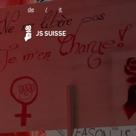
de
/
it
JS SUISSE