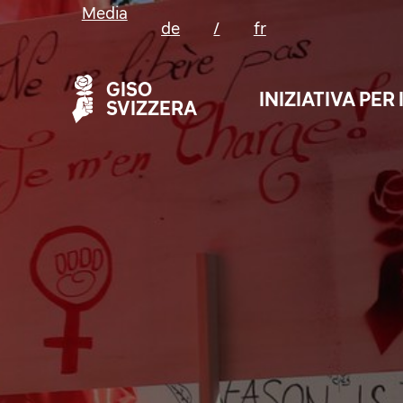
Media
de
/
fr
GISO
INIZIATIVA PER
SVIZZERA