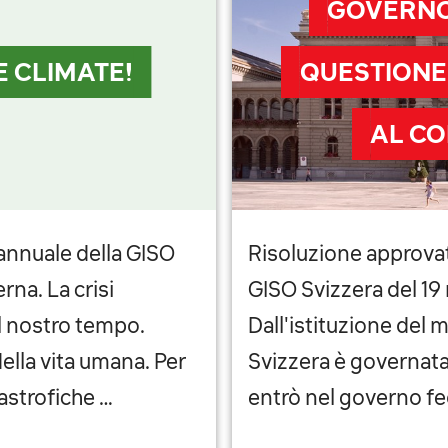
GOVERNO 
E CLIMATE!
QUESTIONE
AL CO
annuale della GISO
Risoluzione approvat
rna. La crisi
GISO Svizzera del 19
el nostro tempo.
Dall'istituzione del 
ella vita umana. Per
Svizzera è governata 
astrofiche …
entrò nel governo fe