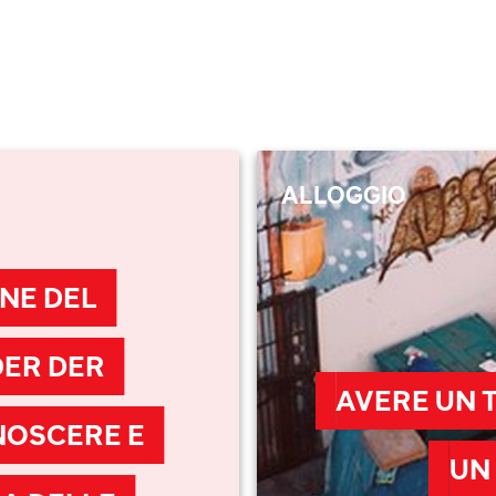
ALLOGGIO
INE DEL
ER DER
AVERE UN 
NOSCERE E
UN