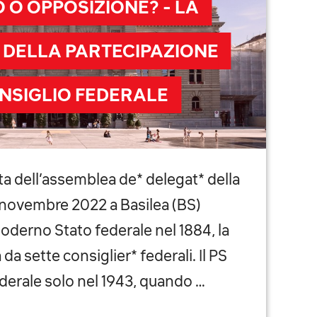
O OPPOSIZIONE? - LA
 DELLA PARTECIPAZIONE
NSIGLIO FEDERALE
a dell’assemblea de* delegat* della
 novembre 2022 a Basilea (BS)
moderno Stato federale nel 1884, la
da sette consiglier* federali. Il PS
derale solo nel 1943, quando …