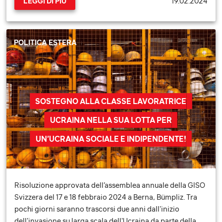
19.02.2024
LEGGI DI PIÙ
POLITICA ESTERA
SOSTEGNO ALLA CLASSE LAVORATRICE
UCRAINA NELLA SUA LOTTA PER
UN’UCRAINA SOCIALE E INDIPENDENTE!
Risoluzione approvata dell’assemblea annuale della GISO
Svizzera del 17 e 18 febbraio 2024 a Berna, Bümpliz. Tra
pochi giorni saranno trascorsi due anni dall'inizio
dell'invasione su larga scala dell'Ucraina da parte della