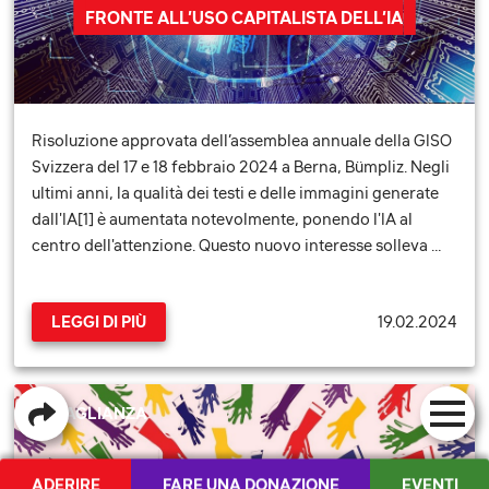
FRONTE ALL’USO CAPITALISTA DELL’IA
Risoluzione approvata dell’assemblea annuale della GISO
Svizzera del 17 e 18 febbraio 2024 a Berna, Bümpliz. Negli
ultimi anni, la qualità dei testi e delle immagini generate
dall'IA[1] è aumentata notevolmente, ponendo l'IA al
centro dell'attenzione. Questo nuovo interesse solleva …
19.02.2024
LEGGI DI PIÙ
UGUAGLIANZA
ADERIRE
FARE UNA DONAZIONE
EVENTI