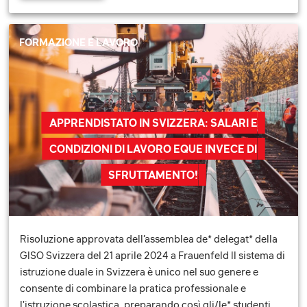
FORMAZIONE E LAVORO
APPRENDISTATO IN SVIZZERA: SALARI E
CONDIZIONI DI LAVORO EQUE INVECE DI
SFRUTTAMENTO!
Risoluzione approvata dell’assemblea de* delegat* della
GISO Svizzera del 21 aprile 2024 a Frauenfeld Il sistema di
istruzione duale in Svizzera è unico nel suo genere e
consente di combinare la pratica professionale e
l'istruzione scolastica, preparando così gli/le* studenti …